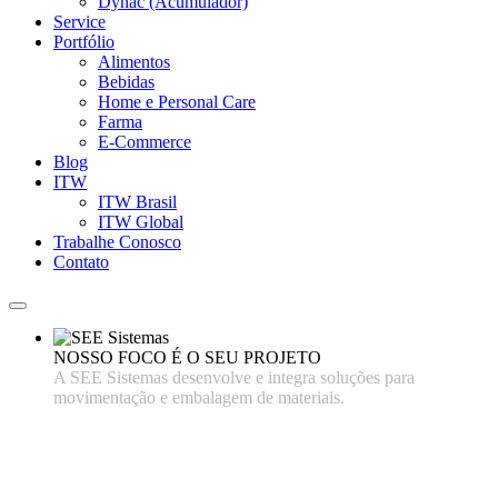
Dynac (Acumulador)
Service
Portfólio
Alimentos
Bebidas
Home e Personal Care
Farma
E-Commerce
Blog
ITW
ITW Brasil
ITW Global
Trabalhe Conosco
Contato
NOSSO FOCO É O SEU PROJETO
A SEE Sistemas desenvolve e integra soluções para
movimentação e embalagem de materiais.