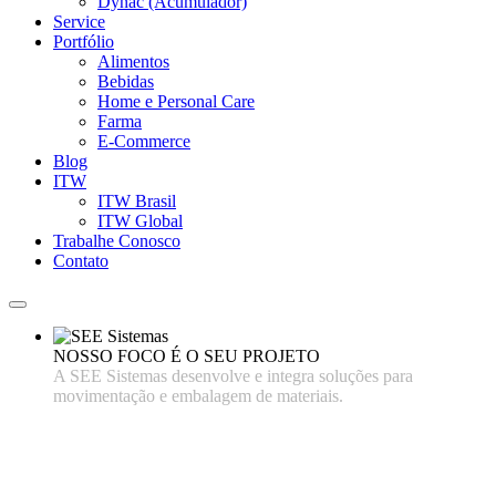
Dynac (Acumulador)
Service
Portfólio
Alimentos
Bebidas
Home e Personal Care
Farma
E-Commerce
Blog
ITW
ITW Brasil
ITW Global
Trabalhe Conosco
Contato
NOSSO FOCO É O SEU PROJETO
A SEE Sistemas desenvolve e integra soluções para
movimentação e embalagem de materiais.