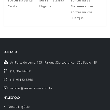
sorter
na Santa
sorter
na Santa
sorter
na Sé
Cecília
Efigênia
Sistema shoe
sorter
na Vila
Buarque
CONTATO
Av. Forte do Leme, 195 - Parque São Lourenço - São Paulo - SP
(11) 3623-6500
(11) 99182-8866
vendas@seesistemas.com.br
NAVEGAÇÃO
Nosso Negócio