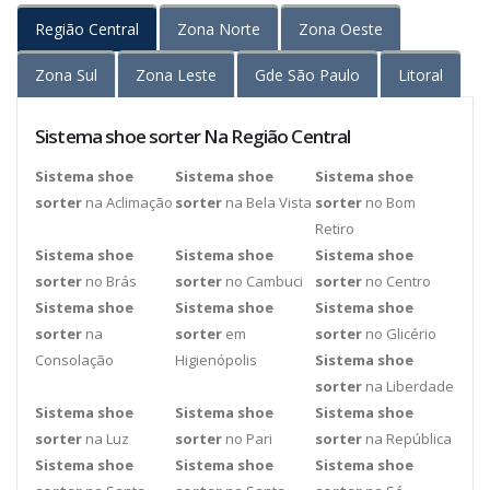
Região Central
Zona Norte
Zona Oeste
Zona Sul
Zona Leste
Gde São Paulo
Litoral
Sistema shoe sorter Na Região Central
Sistema shoe
Sistema shoe
Sistema shoe
sorter
na Aclimação
sorter
na Bela Vista
sorter
no Bom
Retiro
Sistema shoe
Sistema shoe
Sistema shoe
sorter
no Brás
sorter
no Cambuci
sorter
no Centro
Sistema shoe
Sistema shoe
Sistema shoe
sorter
na
sorter
em
sorter
no Glicério
Consolação
Higienópolis
Sistema shoe
sorter
na Liberdade
Sistema shoe
Sistema shoe
Sistema shoe
sorter
na Luz
sorter
no Pari
sorter
na República
Sistema shoe
Sistema shoe
Sistema shoe