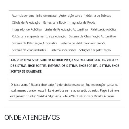
Acumulador para linha de envase
Automação para a Indústria de Bebidas
Célula de Paletização
Garras para Robô
Integrador de Robôs
Integrador de Robótica
Linha de Paletização Automática
Paletização robótica
Robôs para empacotamento e paletização
Sistema de Classificação Automático
Sistema de Paletização Automática
Sistema de Paletização com Robôs
Sistema de visão industrial
Sistema shoe sorter
Soluções em paletização
TAGS:
SISTEMA SHOE SORTER MELHOR PREÇO SISTEMA SHOE SORTER, VALORES
DE SISTEMA SHOE SORTER, EMPRESA DE SISTEMA SHOE SORTER, SISTEMA SHOE
SORTER DE QUALIDADE.
O texto acima "Sistema shoe sorter" é de direito reservado. Sua reprodução, parcial ou
total, mesmo citando nossos links, é proibida sem a autorização do autor. Plágio é crime e
está previsto no artigo 184 do Código Penal. – Lei n° 9.610-98 sobre os Direitos Autorais
ONDE ATENDEMOS