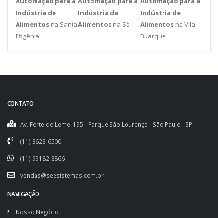
Automação para a
Automação para a
Automação para a
Indústria de
Indústria de
Indústria de
Alimentos
na Santa
Alimentos
na Sé
Alimentos
na Vila
Efigênia
Buarque
CONTATO
Av. Forte do Leme, 195 - Parque São Lourenço - São Paulo - SP
(11) 3623-6500
(11) 99182-8866
vendas@seesistemas.com.br
NAVEGAÇÃO
Nosso Negócio