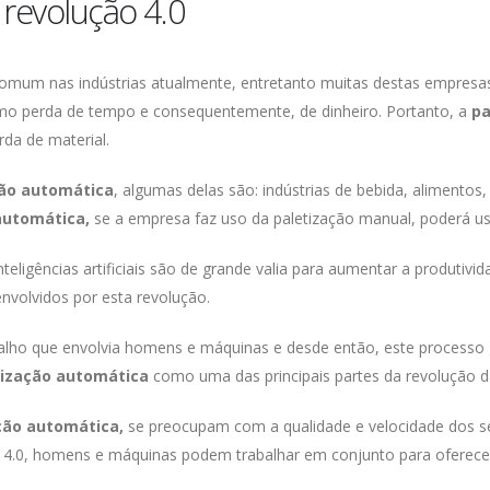
 revolução 4.0
comum nas indústrias atualmente, entretanto muitas destas empresa
omo perda de tempo e consequentemente, de dinheiro. Portanto, a
pa
rda de material.
ção automática
, algumas delas são: indústrias de bebida, alimento
automática,
se a empresa faz uso da paletização manual, poderá u
nteligências artificiais são de grande valia para aumentar a produtivi
volvidos por esta revolução.
balho que envolvia homens e máquinas e desde então, este processo
tização automática
como uma das principais partes da revolução da
ção automática,
se preocupam com a qualidade e velocidade dos 
o 4.0, homens e máquinas podem trabalhar em conjunto para oferece