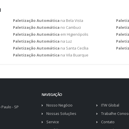
l
Paletização Automática
na Bela Vista
Paleti
Paletização Automática
no Cambuci
Paleti
Paletização Automática
em Higienópolis
Paleti
Paletização Automática
na Luz
Paleti
Paletização Automática
na Santa Cecília
Paleti
Paletização Automática
na Vila Buarque
NAVEGAÇÃO
Nosso Negócio
ITW Global
 Paulo - SP
Nossas Soluções
Trabalhe Conos
Service
Contato