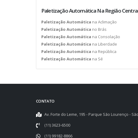
Paletização Automática Na Região Centra
Paletização Automática
na Aclimação
Paletização Automática
no Brás
Paletização Automática
na Consolação
Paletização Automática
na Liberdade
Paletização Automática
na República
Paletização Automática
na Sé
CONTATO
Av. Forte do Leme, 195 - Parque São Lourenço - São
(11) 3623-6500
(11) 99182-8866