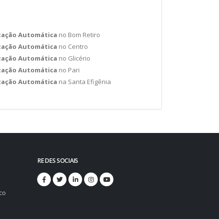
zação Automática
no Bom Retiro
zação Automática
no Centro
zação Automática
no Glicério
zação Automática
no Pari
zação Automática
na Santa Efigênia
REDES SOCIAIS
co