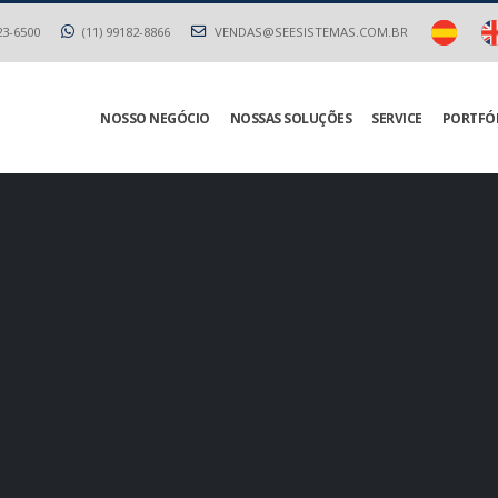
23-6500
(11) 99182-8866
VENDAS@SEESISTEMAS.COM.BR
NOSSO NEGÓCIO
NOSSAS SOLUÇÕES
SERVICE
PORTFÓ