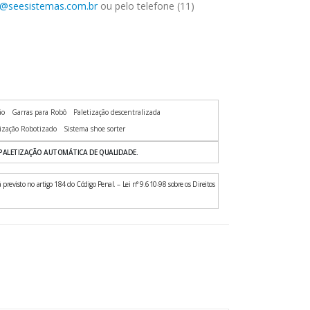
@seesistemas.com.br
ou pelo telefone (11)
ão
Garras para Robô
Paletização descentralizada
tização Robotizado
Sistema shoe sorter
PALETIZAÇÃO AUTOMÁTICA DE QUALIDADE.
 previsto no artigo 184 do Código Penal. – Lei n° 9.610-98 sobre os Direitos