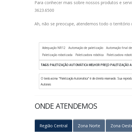
Para conhecer mais sobre nossos produtos e servi
3623.6500
Ah, não se preocupe, atendemos todo o território 
Adequação NR12
Automação de paletização
Automação final de
Paletização robotizada
Paletizadora robótica
Paletizadora robot
TAGS:
PALETIZAÇÃO AUTOMÁTICA MELHOR PREÇO PALETIZAÇÃO AU
O texto acima "Paletização Automática" é de direito reservado. Sua reproduç
Autorais
ONDE ATENDEMOS
Região Central
Zona Norte
Zona Oest