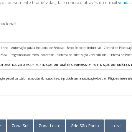
ços ou somente tirar dúvidas, fale conosco através do e-mail
vendas
nacional!
 linha
Automação para a Indústria de Bebidas
Braço Robótico Industrial
Central de Paletizaç
izada
Programação de robôs industriais
Sistema de Paletização Centralizado
Sistema de Pale
TOMÁTICA, VALORES DE PALETIZAÇÃO AUTOMÁTICA, EMPRESA DE PALETIZAÇÃO AUTOMÁTICA, 
ão, parcial ou total, mesmo citando nossos links, é proibida sem a autorização do autor. Plágio é crime e está
e
Zona Sul
Zona Leste
Gde São Paulo
Litoral